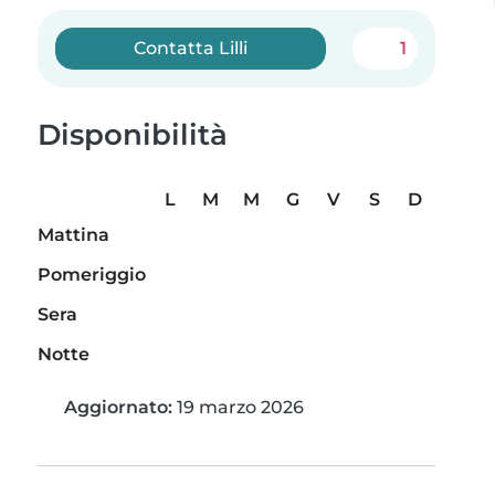
Contatta Lilli
1
Disponibilità
L
M
M
G
V
S
D
Mattina
Pomeriggio
Sera
Notte
Aggiornato:
19 marzo 2026