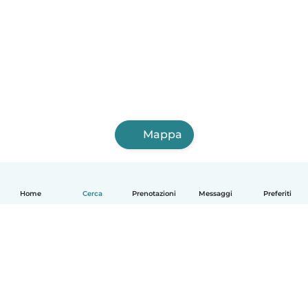
Mappa
Home
Cerca
Prenotazioni
Messaggi
Preferiti
Italiano
Come funziona
Aiuto
Termini e privacy
Prezzi