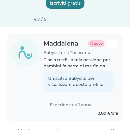
Iscriviti gratis
4,7 / 5
Maddalena
Nuovo
Babysitter a Tricesimo
Ciao a tutti! La mia passione per i
bambini fa parte di me fin da
quando ero piccola, quando ho
iniziato ad occuparmi con amore
Unisciti a Babysits per
dei miei cuginetti. Negli anni
visualizzare questo profilo.
questo interesse è cresciuto..
Esperienza: < 1 anno
10,00 €/ora