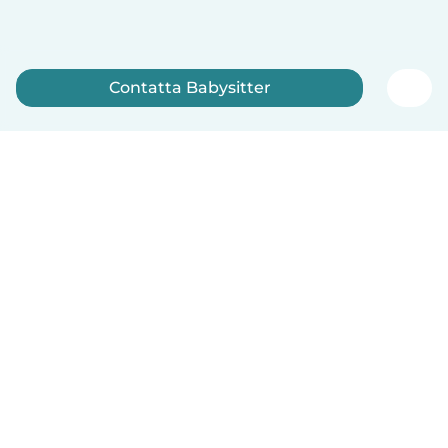
Contatta Babysitter
Iscriviti ora
Italiano
Come funziona
Aiuto
Termini e privacy
Prezzi