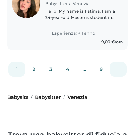
Babysitter a Venezia
Hello! My name is Fatima, I am a
24-year-old Master's student in
Renewable Energy Engineering
at IUAV University in Venice. I am
Esperienza: < 1 anno
caring, responsible, and patient,
9,00 €/ora
with experience taking..
1
2
3
4
...
9
Babysits
Babysitter
Venezia
Trova una babysitter di fiducia a