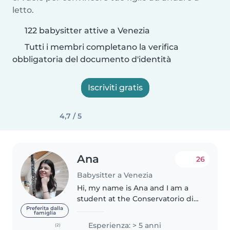
letto.
122 babysitter attive a Venezia
Tutti i membri completano la verifica
obbligatoria del documento d'identità
Iscriviti gratis
4,7 / 5
Ana
26
Babysitter a Venezia
Hi, my name is Ana and I am a
student at the Conservatorio di
musica in Venice. I love children
Preferita dalla
famiglia
and I've been babysitting since I
Esperienza: > 5 anni
(2)