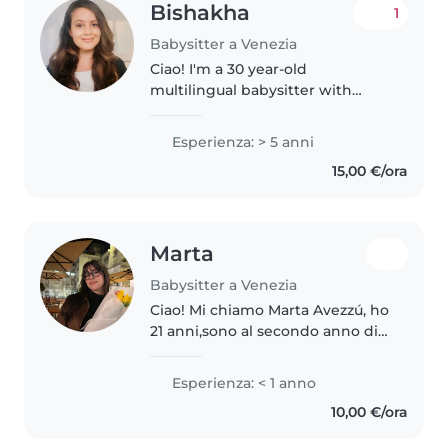
Bishakha
1
Babysitter a Venezia
Ciao! I'm a 30 year-old
multilingual babysitter with
7years of experience caring for
children from age of a one year
Esperienza: > 5 anni
old ( toddlers) to preschoolers,
15,00 €/ora
grade schoolers, as well as
teenagers...
Marta
Babysitter a Venezia
Ciao! Mi chiamo Marta Avezzú, ho
21 anni,sono al secondo anno di
università e ho una grande
passione per il tempo trascorso
Esperienza: < 1 anno
con i bambini. Generalmente
10,00 €/ora
entro facilmente in sintonia..