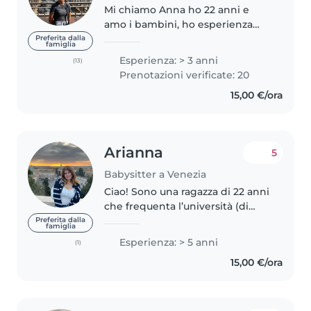
Mi chiamo Anna ho 22 anni e
amo i bambini, ho esperienza
come babysitter da ormai 5 anni,
Preferita dalla
famiglia
in quanto l'ho fatta parecchie
Esperienza: > 3 anni
(13)
volte a bambini di tutte le età, da
Prenotazioni verificate: 20
6 mesi a 12 anni. Non ho..
15,00 €/ora
Arianna
5
Babysitter a Venezia
Ciao! Sono una ragazza di 22 anni
che frequenta l’università (di
Brescia, ma vivo a Venezia zona
Preferita dalla
famiglia
rialto). Sono disponibile da
Esperienza: > 5 anni
(1)
ottobre, durante la giornata dal
15,00 €/ora
lunedì al venerdì (e..