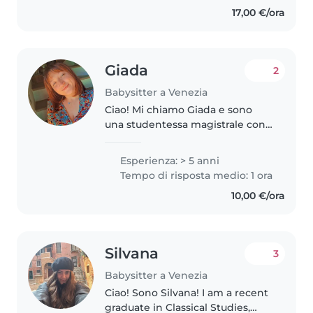
emergencia los fines semana o..
17,00 €/ora
Giada
2
Babysitter a Venezia
Ciao! Mi chiamo Giada e sono
una studentessa magistrale con
una solida esperienza nel lavoro
da babysitter. Sono disponibile a
Esperienza: > 5 anni
chiamata perché ancora sto
Tempo di risposta medio: 1 ora
studiando! Ho vissuto un anno..
10,00 €/ora
Silvana
3
Babysitter a Venezia
Ciao! Sono Silvana! I am a recent
graduate in Classical Studies,