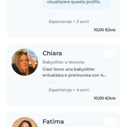
annoia mai.
visualizzare questo profilo.
Esperienza: > 3 anni
10,00 €/ora
Chiara
Babysitter a Venezia
Ciao! Sono una babysitter
entusiasta e premurosa con 4
anni di esperienza con bambini
da 1 anno e mezzo ai 10 anni. Mi
Esperienza: > 4 anni
piace disegnare, leggere e
10,00 €/ora
giocare con i bambini. Ho un
diploma..
Fatima