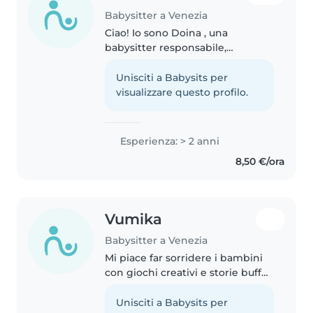
Babysitter a Venezia
Ciao! Io sono Doina , una
babysitter responsabile,
affidabile e creativa, con più di
un anno di esperienza
Unisciti a Babysits per
nell'assistenza a bambini in età
visualizzare questo profilo.
prescolare e scolare. Parlo
fluentemente..
Esperienza: > 2 anni
8,50 €/ora
Vumika
Babysitter a Venezia
Mi piace far sorridere i bambini
con giochi creativi e storie buffe,
ma sempre con attenzione e
responsabilità. Con me non ci si
Unisciti a Babysits per