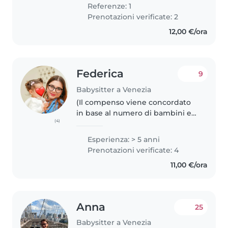
was little (i have a younger
Referenze: 1
brother and sister) plus..
Prenotazioni verificate: 2
12,00 €/ora
Federica
9
Babysitter a Venezia
(Il compenso viene concordato
in base al numero di bambini e
(4)
alle ore richieste. Sarò felice di
discuterne con voi.) Sono una
Esperienza: > 5 anni
babysitter con 6 anni di
Prenotazioni verificate: 4
esperienza nel prendermi cura..
11,00 €/ora
Anna
25
Babysitter a Venezia