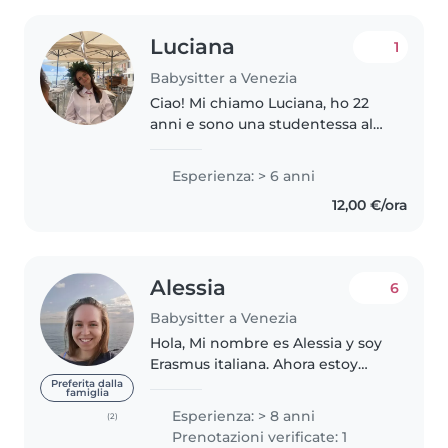
Luciana
1
Babysitter a Venezia
Ciao! Mi chiamo Luciana, ho 22
anni e sono una studentessa al
primo anno magistrale di
Architettura allo IUAV di Venezia.
Esperienza: > 6 anni
Ho già esperienza con bambini
12,00 €/ora
(sia in famiglia che con altre..
Alessia
6
Babysitter a Venezia
Hola, Mi nombre es Alessia y soy
Erasmus italiana. Ahora estoy
estudiando ultimo año de
Preferita dalla
famiglia
Farmacia en la universidad y
Esperienza: > 8 anni
(2)
estoy disponible para cuidado de
Prenotazioni verificate: 1