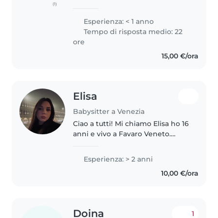
(1)
eager to apply my skills and
passion with a positive attitude,
Esperienza: < 1 anno
determination, and competence.
Tempo di risposta medio: 22
I have a love for literature,..
ore
15,00 €/ora
Elisa
Babysitter a Venezia
Ciao a tutti! Mi chiamo Elisa ho 16
anni e vivo a Favaro Veneto.
Cerco lavoro come babysitter
per il periodo scolastico e per
Esperienza: > 2 anni
l'imminente estate. Amo stare
10,00 €/ora
con i bambini e ho già maturato..
Doina
1