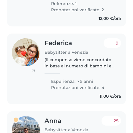
was little (i have a younger
Referenze: 1
brother and sister) plus..
Prenotazioni verificate: 2
12,00 €/ora
Federica
9
Babysitter a Venezia
(Il compenso viene concordato
in base al numero di bambini e
(4)
alle ore richieste. Sarò felice di
discuterne con voi.) Sono una
Esperienza: > 5 anni
babysitter con 6 anni di
Prenotazioni verificate: 4
esperienza nel prendermi cura..
11,00 €/ora
Anna
25
Babysitter a Venezia