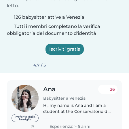
letto.
126 babysitter attive a Venezia
Tutti i membri completano la verifica
obbligatoria del documento d'identità
Iscriviti gratis
4,7 / 5
Ana
26
Babysitter a Venezia
Hi, my name is Ana and I am a
student at the Conservatorio di
musica in Venice. I love children
Preferita dalla
famiglia
and I've been babysitting since I
Esperienza: > 5 anni
(2)