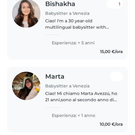
Bishakha
1
Babysitter a Venezia
Ciao! I'm a 30 year-old
multilingual babysitter with
7years of experience caring for
children from age of a one year
Esperienza: > 5 anni
old ( toddlers) to preschoolers,
15,00 €/ora
grade schoolers, as well as
teenagers...
Marta
Babysitter a Venezia
Ciao! Mi chiamo Marta Avezzú, ho
21 anni,sono al secondo anno di
università e ho una grande
passione per il tempo trascorso
Esperienza: < 1 anno
con i bambini. Generalmente
10,00 €/ora
entro facilmente in sintonia..