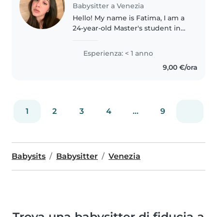
Babysitter a Venezia
Hello! My name is Fatima, I am a
24-year-old Master's student in
Renewable Energy Engineering
at IUAV University in Venice. I am
Esperienza: < 1 anno
caring, responsible, and patient,
9,00 €/ora
with experience taking..
1
2
3
4
...
9
Babysits
Babysitter
Venezia
Trova una babysitter di fiducia a