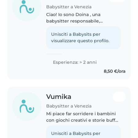
Babysitter a Venezia
Ciao! Io sono Doina , una
babysitter responsabile,
affidabile e creativa, con più di
un anno di esperienza
Unisciti a Babysits per
nell'assistenza a bambini in età
visualizzare questo profilo.
prescolare e scolare. Parlo
fluentemente..
Esperienza: > 2 anni
8,50 €/ora
Vumika
Babysitter a Venezia
Mi piace far sorridere i bambini
con giochi creativi e storie buffe,
ma sempre con attenzione e
responsabilità. Con me non ci si
Unisciti a Babysits per