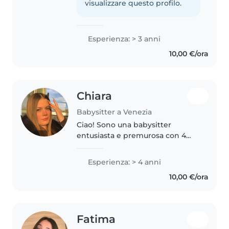
annoia mai.
visualizzare questo profilo.
Esperienza: > 3 anni
10,00 €/ora
Chiara
Babysitter a Venezia
Ciao! Sono una babysitter
entusiasta e premurosa con 4
anni di esperienza con bambini
da 1 anno e mezzo ai 10 anni. Mi
Esperienza: > 4 anni
piace disegnare, leggere e
10,00 €/ora
giocare con i bambini. Ho un
diploma..
Fatima