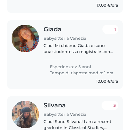
emergencia los fines semana o..
17,00 €/ora
Giada
1
Babysitter a Venezia
Ciao! Mi chiamo Giada e sono
una studentessa magistrale con
una solida esperienza nel lavoro
da babysitter. Sono disponibile a
Esperienza: > 5 anni
chiamata perché ancora sto
Tempo di risposta medio: 1 ora
studiando! Ho vissuto un anno..
10,00 €/ora
Silvana
3
Babysitter a Venezia
Ciao! Sono Silvana! I am a recent
graduate in Classical Studies,