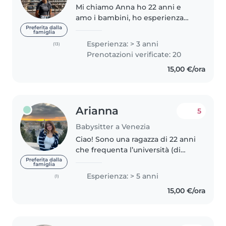
Mi chiamo Anna ho 22 anni e
amo i bambini, ho esperienza
come babysitter da ormai 5 anni,
Preferita dalla
famiglia
in quanto l'ho fatta parecchie
Esperienza: > 3 anni
(13)
volte a bambini di tutte le età, da
Prenotazioni verificate: 20
6 mesi a 12 anni. Non ho..
15,00 €/ora
Arianna
5
Babysitter a Venezia
Ciao! Sono una ragazza di 22 anni
che frequenta l’università (di
Brescia, ma vivo a Venezia zona
Preferita dalla
famiglia
rialto). Sono disponibile da
Esperienza: > 5 anni
(1)
ottobre, durante la giornata dal
15,00 €/ora
lunedì al venerdì (e..