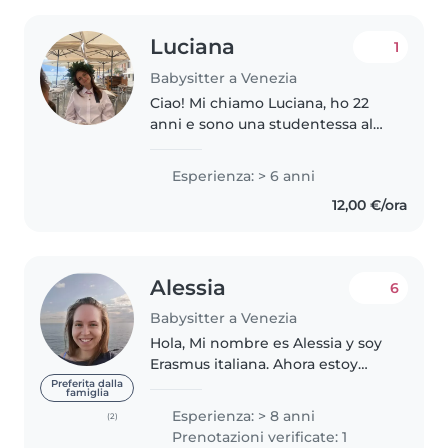
Luciana
1
Babysitter a Venezia
Ciao! Mi chiamo Luciana, ho 22
anni e sono una studentessa al
primo anno magistrale di
Architettura allo IUAV di Venezia.
Esperienza: > 6 anni
Ho già esperienza con bambini
12,00 €/ora
(sia in famiglia che con altre..
Alessia
6
Babysitter a Venezia
Hola, Mi nombre es Alessia y soy
Erasmus italiana. Ahora estoy
estudiando ultimo año de
Preferita dalla
famiglia
Farmacia en la universidad y
Esperienza: > 8 anni
(2)
estoy disponible para cuidado de
Prenotazioni verificate: 1