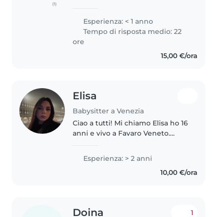
(1)
eager to apply my skills and
passion with a positive attitude,
Esperienza: < 1 anno
determination, and competence.
Tempo di risposta medio: 22
I have a love for literature,..
ore
15,00 €/ora
Elisa
Babysitter a Venezia
Ciao a tutti! Mi chiamo Elisa ho 16
anni e vivo a Favaro Veneto.
Cerco lavoro come babysitter
per il periodo scolastico e per
Esperienza: > 2 anni
l'imminente estate. Amo stare
10,00 €/ora
con i bambini e ho già maturato..
Doina
1