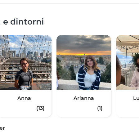
 e dintorni
Anna
Arianna
Lu
(13)
(1)
er