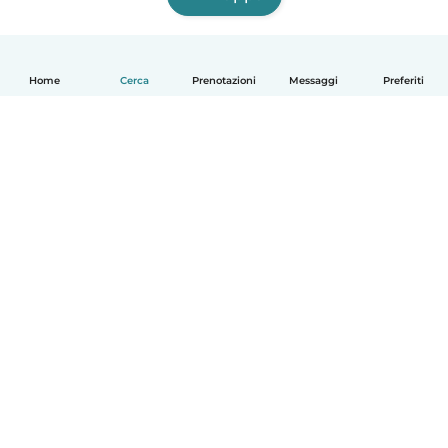
Home
Cerca
Prenotazioni
Messaggi
Preferiti
Italiano
Come funziona
Aiuto
Termini e privacy
Prezzi
Dati aziendali
Babysits per le aziende
Standard della community
© Babysits B.V.