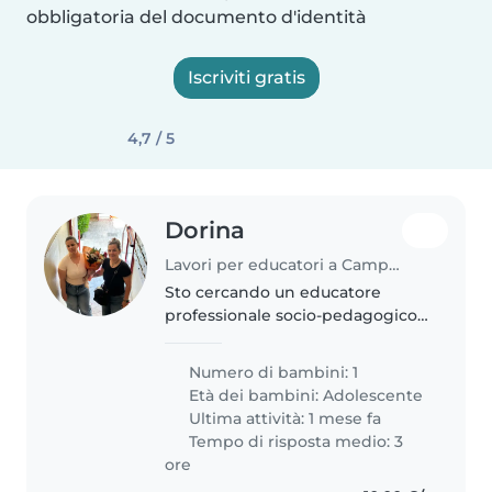
obbligatoria del documento d'identità
Iscriviti gratis
4,7 / 5
Dorina
Lavori per educatori a Campi Bisenzio
Sto cercando un educatore
professionale socio-pedagogico
che lavori in libera professione
per mia figlia di 19 anni, con
Numero di bambini: 1
disabilità intellettiva medio-
Età dei bambini:
Adolescente
grave. Abbiamo bisogno di un..
Ultima attività: 1 mese fa
Tempo di risposta medio: 3
ore