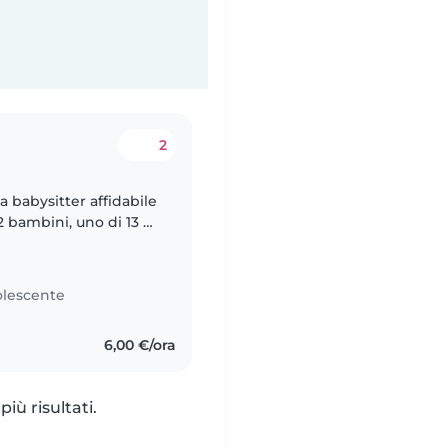
2
na babysitter affidabile
2 bambini, uno di 13 e
i seguirli nei
lescente
6,00 €/ora
iù risultati.