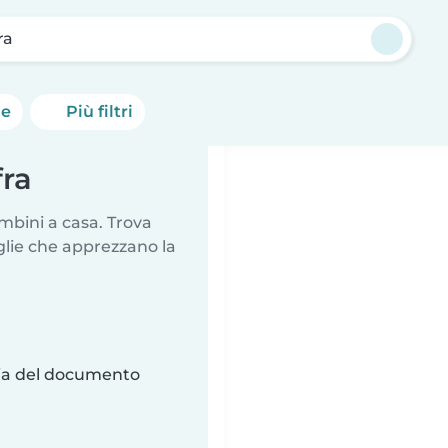
ra
he
Più filtri
fra
mbini a casa. Trova
glie che apprezzano la
ria del documento