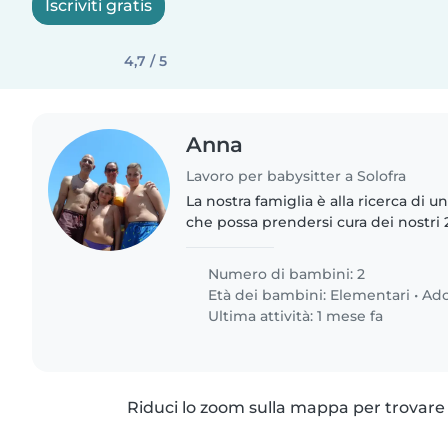
Iscriviti gratis
4,7 / 5
Anna
Lavoro per babysitter a Solofra
La nostra famiglia è alla ricerca di u
che possa prendersi cura dei nostri 
l'altra di 9 e con un ottime capacità d
compiti,..
Numero di bambini: 2
Età dei bambini:
Elementari
•
Ado
Ultima attività: 1 mese fa
Riduci lo zoom sulla mappa per trovare p