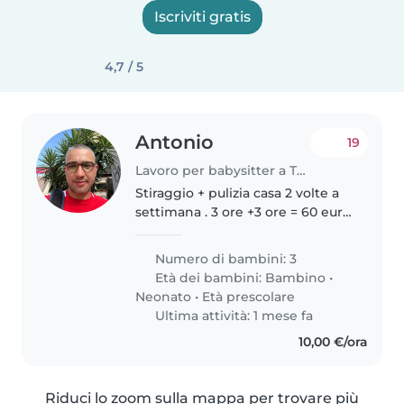
Iscriviti gratis
4,7 / 5
Antonio
19
Lavoro per babysitter a Taranto
Stiraggio + pulizia casa 2 volte a
settimana . 3 ore +3 ore = 60 euro
Invece per quanto riguarda i
bimbi cerchiamo professionista
Numero di bambini: 3
doposcuola che si occupa di 3
Età dei bambini:
Bambino
•
bambini ogni giorno..
Neonato
•
Età prescolare
Ultima attività: 1 mese fa
10,00 €/ora
Riduci lo zoom sulla mappa per trovare più