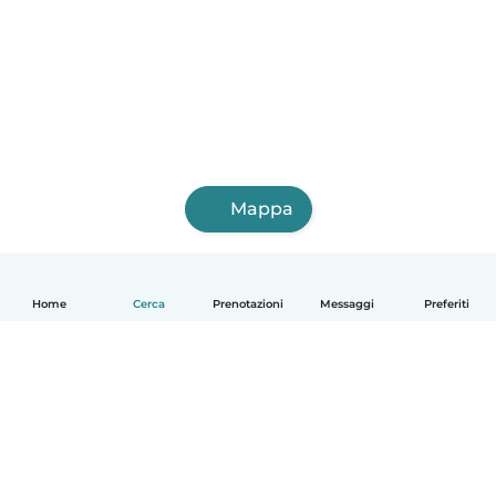
Mappa
Home
Cerca
Prenotazioni
Messaggi
Preferiti
Italiano
Come funziona
Aiuto
Termini e privacy
Prezzi