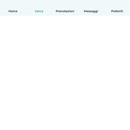
Home
Cerca
Prenotazioni
Messaggi
Preferiti
Italiano
Come funziona
Aiuto
Termini e privacy
Prezzi
Dati aziendali
Babysits per le aziende
Standard della community
© Babysits B.V.