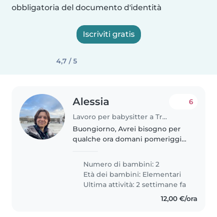
obbligatoria del documento d'identità
Iscriviti gratis
4,7 / 5
Alessia
6
Lavoro per babysitter a Trezzano sul Naviglio
Buongiorno, Avrei bisogno per
qualche ora domani pomeriggio.
I miei figli hanno già una
babysitter durante la settimana.
Numero di bambini: 2
Grazie
Età dei bambini:
Elementari
Ultima attività: 2 settimane fa
12,00 €/ora