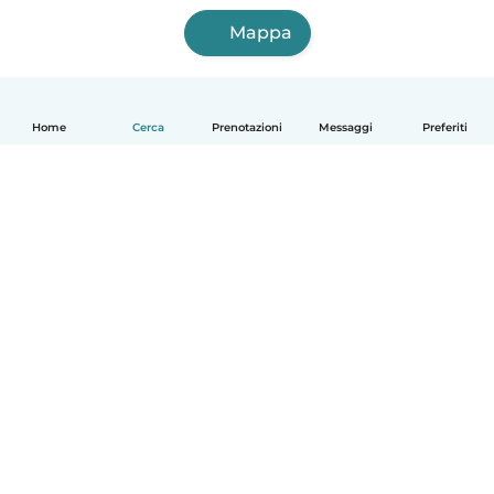
Mappa
Home
Cerca
Prenotazioni
Messaggi
Preferiti
Italiano
Come funziona
Aiuto
Termini e privacy
Prezzi
Dati aziendali
Babysits per le aziende
Standard della community