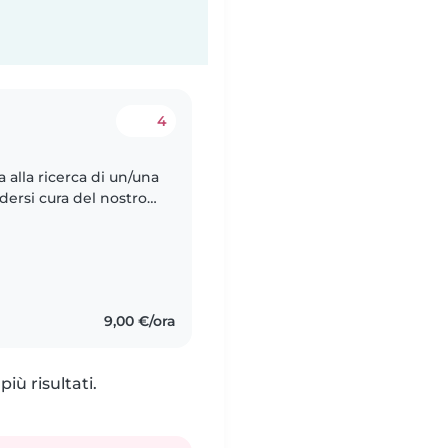
4
 alla ricerca di un/una
dersi cura del nostro
sperienza nel gestire
9,00 €/ora
iù risultati.