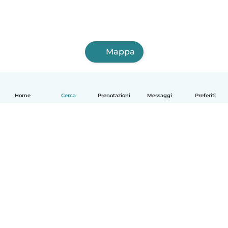
Mappa
Home
Cerca
Prenotazioni
Messaggi
Preferiti
Italiano
Come funziona
Aiuto
Termini e privacy
Prezzi
Dati aziendali
Babysits per le aziende
Standard della community