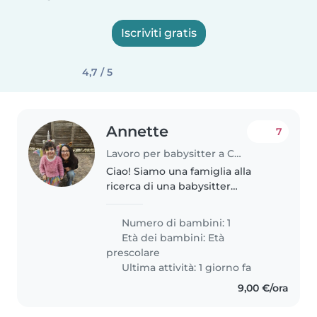
Iscriviti gratis
4,7 / 5
Annette
7
Lavoro per babysitter a Costabissara
Ciao! Siamo una famiglia alla
ricerca di una babysitter
affidabile per il nostro piccola di
4 anni, che è curiosa, loquace e
Numero di bambini: 1
affettuosa. Ci piacerebbe trovare
Età dei bambini:
Età
qualcuno che sia a proprio..
prescolare
Ultima attività: 1 giorno fa
9,00 €/ora