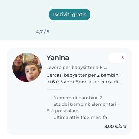
Iscriviti gratis
4,7 / 5
Yanina
5
Lavoro per babysitter a Francavilla al Mare
Cercasi babysitter per 2 bambini
di 6 e 5 anni. Sono alla ricerca di
una persona affidabile dalle 16:00
alle 20:30 /19.30 automunita che
Numero di bambini: 2
possa prendere i bambini da
Età dei bambini:
Elementari
•
scuola e portarli..
Età prescolare
Ultima attività: 2 mesi fa
8,00 €/ora