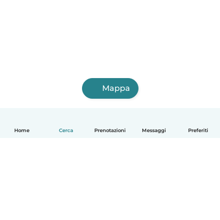
Mappa
Home
Cerca
Prenotazioni
Messaggi
Preferiti
Italiano
Come funziona
Aiuto
Termini e privacy
Prezzi