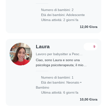
russian Lithuanian
Numero di bambini: 2
Età dei bambini:
Adolescente
Ultima attività: 2 giorni fa
12,00 €/ora
Laura
9
Lavoro per babysitter a Pescara
Ciao, sono Laura e sono una
psicologa psicoterapeuta; il mio
compagno si chiama Antonio ed è un
terapista occupazionale. Il nostro
Numero di bambini: 1
bimbo si chiama Sergio, ha 5 mesi
Età dei bambini:
Neonato
•
ma avrò bisogno..
Bambino
Ultima attività: 6 giorni fa
10,00 €/ora