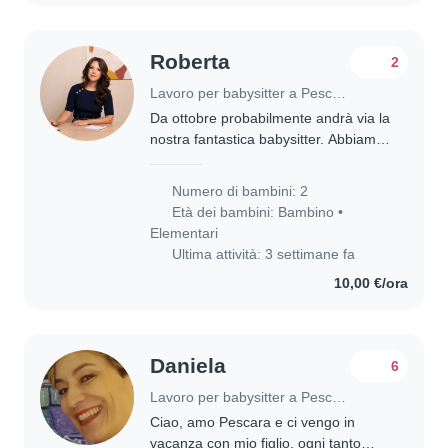
Roberta
2
Lavoro per babysitter a Pescara
Da ottobre probabilmente andrà via la
nostra fantastica babysitter. Abbiamo
bisogno di una persona ordinata,
accogliente, precisa, paziente per i
Numero di bambini: 2
nostri figli di 2 e 6 anni. Non
Età dei bambini:
Bambino
•
fumatrice,..
Elementari
Ultima attività: 3 settimane fa
10,00 €/ora
Daniela
6
Lavoro per babysitter a Pescara
Ciao, amo Pescara e ci vengo in
vacanza con mio figlio, ogni tanto