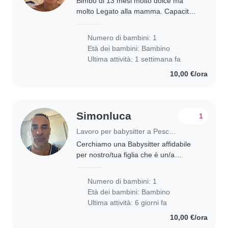
Bimbo di 13 mesi molto dolce ma
molto Legato alla mamma. Capacità
di farlo giocare
Numero di bambini: 1
Età dei bambini:
Bambino
Ultima attività: 1 settimana fa
10,00 €/ora
Simonluca
1
Lavoro per babysitter a Pescara
Cerchiamo una Babysitter affidabile
per nostro/tua figlia che è un/a
bimbo/a affettuoso/a, amichevole e
loquace. Offriamo un ambiente
Numero di bambini: 1
accogliente nella nostra casa.
Età dei bambini:
Bambino
Preferiamo qualcuno/a..
Ultima attività: 6 giorni fa
10,00 €/ora