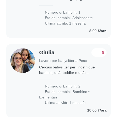
vorrei uscire sola la questo o ho
bisogno di voi😊
Numero di bambini: 1
Età dei bambini:
Adolescente
Ultima attività: 1 mese fa
8,00 €/ora
Giulia
5
Lavoro per babysitter a Pescara
Cercasi babysitter per i nostri due
bambini, un/a toddler e un/a
gradeschooler, energici, curiosi e
creativi. La babysitter ideale dovrebbe
Numero di bambini: 2
essere a proprio agio con la cucina,
Età dei bambini:
Bambino
•
le..
Elementari
Ultima attività: 1 mese fa
10,00 €/ora