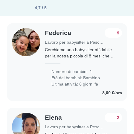
4,7 / 5
Federica
9
Lavoro per babysitter a Pescara
Cerchiamo una babysitter affidabile
per la nostra piccola di 8 mesi che è
curioso/a, giocoso/a e divertente. La
nostra famiglia ha 3 cani e ci
Numero di bambini: 1
piacerebbe che la babysitter fosse a..
Età dei bambini:
Bambino
Ultima attività: 6 giorni fa
8,00 €/ora
Elena
2
Lavoro per babysitter a Pescara