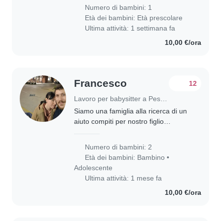
Numero di bambini: 1
Età dei bambini:
Età prescolare
Ultima attività: 1 settimana fa
10,00 €/ora
Francesco
12
Lavoro per babysitter a Pescara
Siamo una famiglia alla ricerca di un
aiuto compiti per nostro figlio
adolescente 13 anni quindi frequenta
la 3° media. Cerchiamo una persona
Numero di bambini: 2
disponibile e a suo agio con animali
Età dei bambini:
Bambino
•
e..
Adolescente
Ultima attività: 1 mese fa
10,00 €/ora