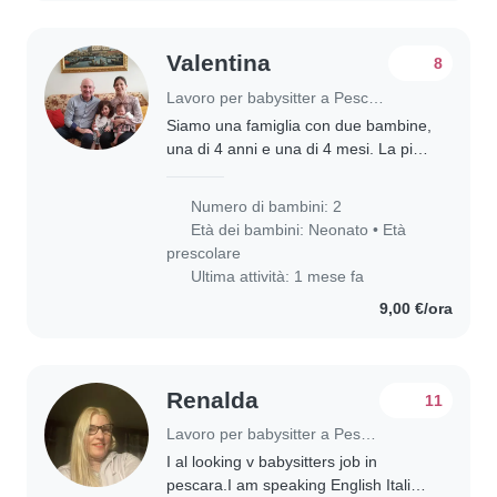
Valentina
8
Lavoro per babysitter a Pescara
Siamo una famiglia con due bambine,
una di 4 anni e una di 4 mesi. La più
grande è molto sensibile, curiosa
creativa e affettuosa e avremo
Numero di bambini: 2
bisogno di un aiuto fisso nel
Età dei bambini:
Neonato
•
Età
pomeriggio..
prescolare
Ultima attività: 1 mese fa
9,00 €/ora
Renalda
11
Lavoro per babysitter a Pescara
I al looking v babysitters job in
pescara.I am speaking English Italian