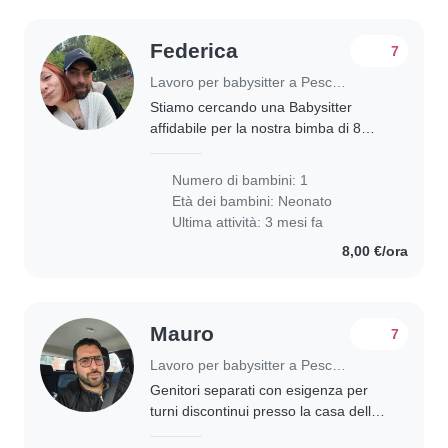
Federica
7
Lavoro per babysitter a Pescara
Stiamo cercando una Babysitter
affidabile per la nostra bimba di 8
mesi. Il nostro piccolo è giocoso,
amichevole e curioso. La Babysitter
Numero di bambini: 1
dovrebbe essere a suo agio con gli
Età dei bambini:
Neonato
animali..
Ultima attività: 3 mesi fa
8,00 €/ora
Mauro
7
Lavoro per babysitter a Pescara
Genitori separati con esigenza per
turni discontinui presso la casa della
madre con orari dati settimanalmente