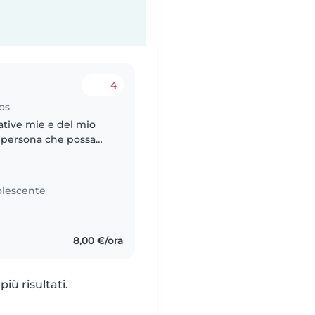
4
os
ative mie e del mio
persona che possa
utarci a gestire i nostri
lescente
8,00 €/ora
iù risultati.