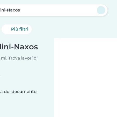
ini-Naxos
Più filtri
dini-Naxos
i. Trova lavori di
s
ria del documento