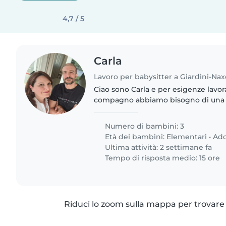
4,7 / 5
Carla
Lavoro per babysitter a Giardini-Nax
Ciao sono Carla e per esigenze lavor
compagno abbiamo bisogno di una 
inserirsi in alcune fasce orarie per ai
figli. Loro..
Numero di bambini: 3
Età dei bambini:
Elementari
•
Ado
Ultima attività: 2 settimane fa
Tempo di risposta medio: 15 ore
Riduci lo zoom sulla mappa per trovare p