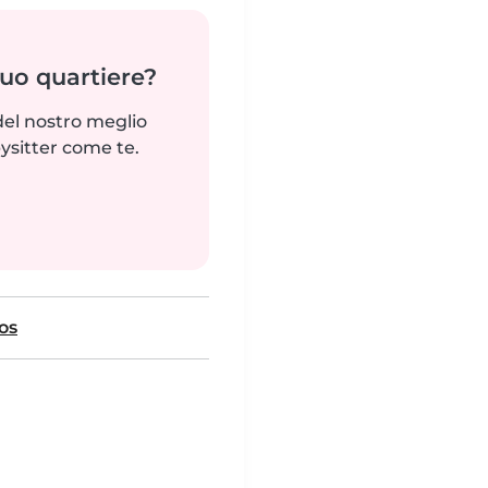
tuo quartiere?
del nostro meglio
ysitter come te.
os