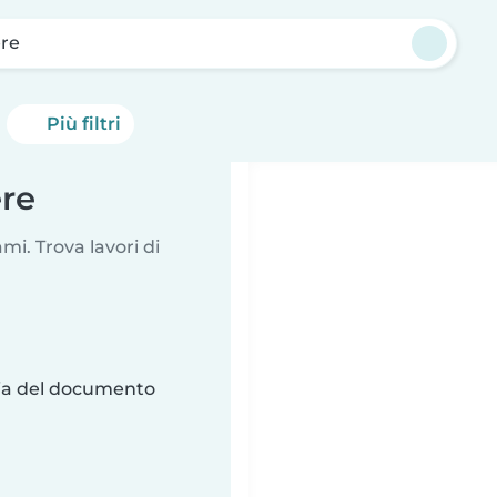
ere
Più filtri
ere
i. Trova lavori di
ria del documento