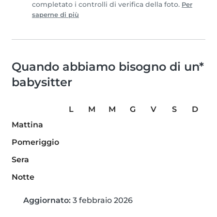
completato i controlli di verifica della foto.
Per
saperne di più
Quando abbiamo bisogno di un*
babysitter
L
M
M
G
V
S
D
Mattina
Pomeriggio
Sera
Notte
Aggiornato:
3 febbraio 2026