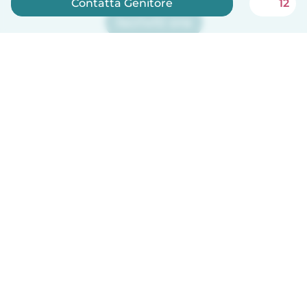
Contatta Genitore
12
Iscriviti ora
Babysits è gratuito per le babysitter!
Italiano
Come funziona
Aiuto
Termini e privacy
Prezzi
Dati aziendali
Babysits per le aziende
Standard della community