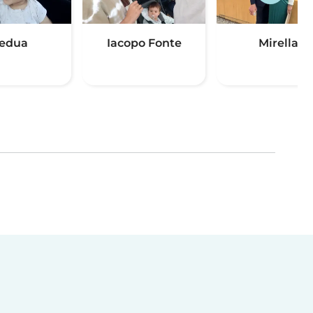
edua
Iacopo Fonte
Mirella
(