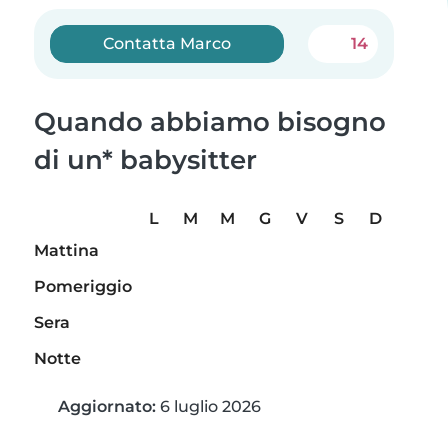
Contatta Marco
14
Quando abbiamo bisogno
di un* babysitter
L
M
M
G
V
S
D
Mattina
Pomeriggio
Sera
Notte
Aggiornato:
6 luglio 2026