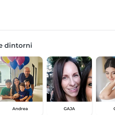
e dintorni
Andrea
GAJA