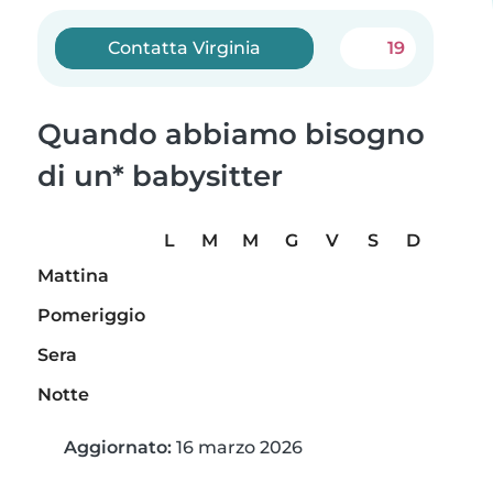
Contatta Virginia
19
Quando abbiamo bisogno
di un* babysitter
L
M
M
G
V
S
D
Mattina
Pomeriggio
Sera
Notte
Aggiornato:
16 marzo 2026