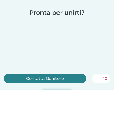
Pronta per unirti?
Contatta Genitore
10
Iscriviti ora
Babysits è gratuito per le babysitter!