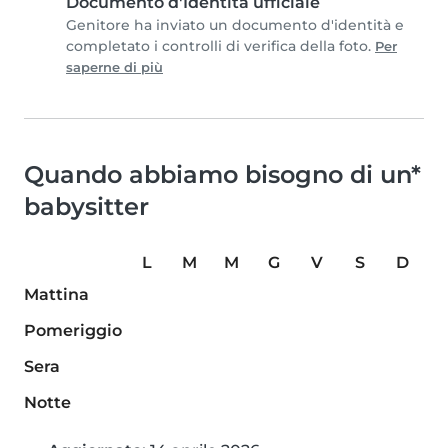
Documento d'Identità ufficiale
Genitore ha inviato un documento d'identità e
completato i controlli di verifica della foto.
Per
saperne di più
Quando abbiamo bisogno di un*
babysitter
L
M
M
G
V
S
D
Mattina
Pomeriggio
Sera
Notte