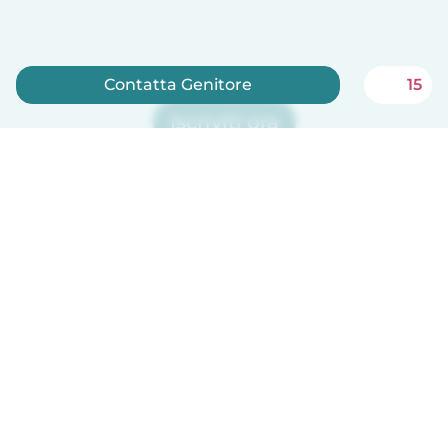
Contatta Genitore
15
Iscriviti ora
Babysits è gratuito per le babysitter!
Italiano
Come funziona
Aiuto
Termini e privacy
Prezzi
Dati aziendali
Babysits per le aziende
Standard della community