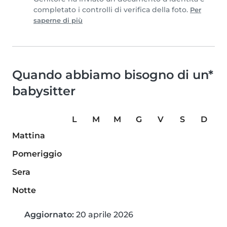
completato i controlli di verifica della foto.
Per
saperne di più
Quando abbiamo bisogno di un*
babysitter
L
M
M
G
V
S
D
Mattina
Pomeriggio
Sera
Notte
Aggiornato:
20 aprile 2026