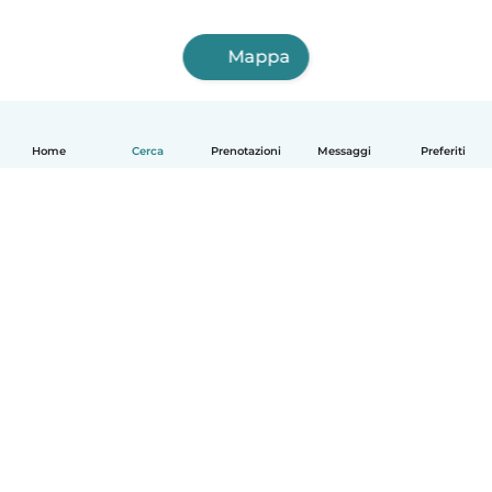
Mappa
Home
Cerca
Prenotazioni
Messaggi
Preferiti
Italiano
Come funziona
Aiuto
Termini e privacy
Prezzi
Dati aziendali
Babysits per le aziende
Standard della community