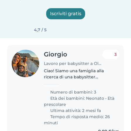
Iscriviti gratis
4,7 / 5
Giorgio
3
Lavoro per babysitter a Oleggio Castello
Ciao! Siamo una famiglia alla
ricerca di una babysitter
affidabile per i nostri tre figli, due
gemelli di un anno e uno di tre
Numero di bambini: 3
anni. I nostri bambini sono
Età dei bambini:
Neonato
•
Età
curiosi, loquaci e amichevoli...
prescolare
Ultima attività: 2 mesi fa
Tempo di risposta medio: 26
minuti