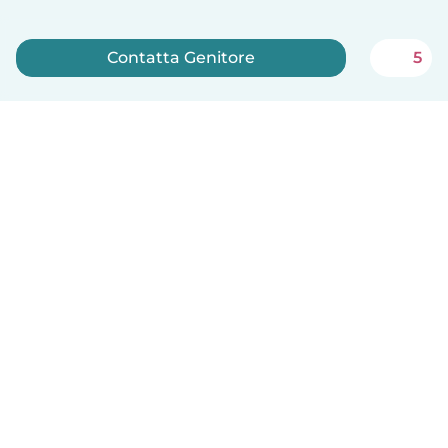
Contatta Genitore
5
Iscriviti ora
Babysits è gratuito per le babysitter!
Italiano
Come funziona
Aiuto
Termini e privacy
Prezzi
Dati aziendali
Babysits per le aziende
Standard della community