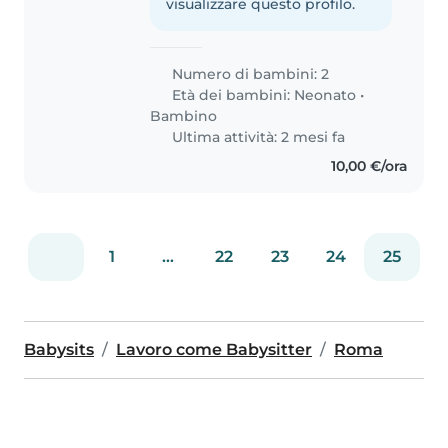
visualizzare questo profilo.
Numero di bambini: 2
Età dei bambini:
Neonato
•
Bambino
Ultima attività: 2 mesi fa
10,00 €/ora
1
...
22
23
24
25
Babysits
Lavoro come Babysitter
Roma