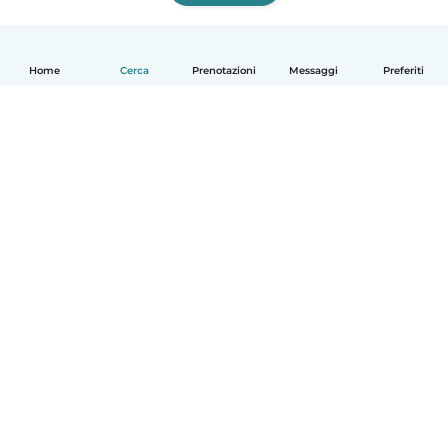
Home
Cerca
Prenotazioni
Messaggi
Preferiti
Italiano
Come funziona
Aiuto
Termini e privacy
Prezzi
Dati aziendali
Babysits per le aziende
Standard della community
© Babysits B.V.