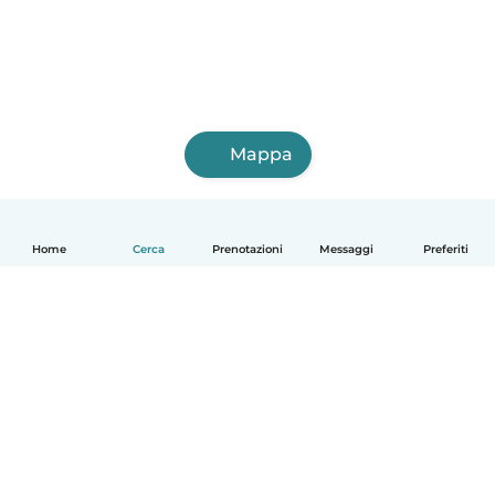
Mappa
Home
Cerca
Prenotazioni
Messaggi
Preferiti
Italiano
Come funziona
Aiuto
Termini e privacy
Prezzi
Dati aziendali
Babysits per le aziende