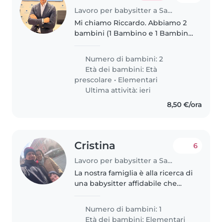
Lavoro per babysitter a Saonara
Mi chiamo Riccardo. Abbiamo 2
bambini (1 Bambino e 1 Bambina,
5 e 10 anni).
Numero di bambini: 2
Età dei bambini:
Età
prescolare
•
Elementari
Ultima attività: ieri
8,50 €/ora
Cristina
6
Lavoro per babysitter a Saonara
La nostra famiglia è alla ricerca di
una babysitter affidabile che
possa prendersi cura del nostro
bambino. Stiamo cercando
Numero di bambini: 1
qualcuno con cui possa giocare
Età dei bambini:
Elementari