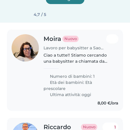
4,7 / 5
Moira
Nuovo
Lavoro per babysitter a Saonara
Ciao a tutte!! Stiamo cercando
una babysitter a chiamata da
settembre soprattutto quando si
ammala e per le festivitá
Numero di bambini: 1
scolastiche per la mia bimba di 3
Età dei bambini:
Età
anni!! Zona Saonara. Per un..
prescolare
Ultima attività: oggi
8,00 €/ora
Riccardo
1
Nuovo