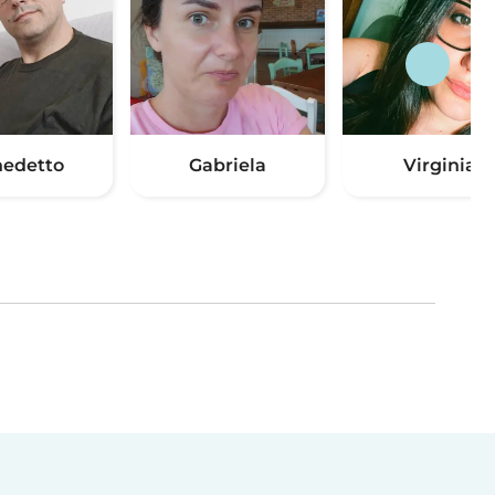
edetto
Gabriela
Virginia