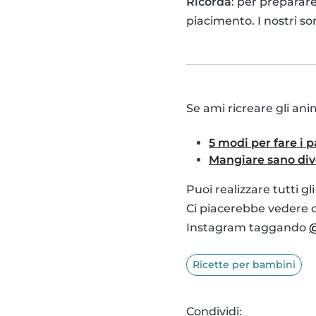
Ricorda
: per preparare
piacimento. I nostri s
Se ami ricreare gli ani
5 modi per fare i 
Mangiare sano div
Puoi realizzare tutti gl
Ci piacerebbe vedere co
Instagram taggando
@
Ricette per bambini
Condividi: