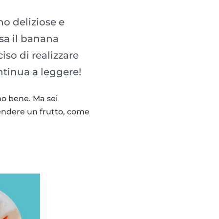
o deliziose e
asa il banana
iso di realizzare
ntinua a leggere!
no bene. Ma sei
endere un frutto, come