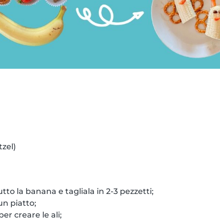
tzel)
tto la banana e tagliala in 2-3 pezzetti;
un piatto;
per creare le ali;