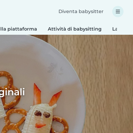
Diventa babysitter
lla piattaforma
Attività di babysitting
Lavoretti
inali