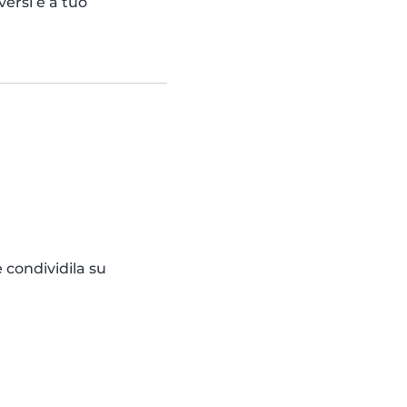
versi e a tuo
 condividila su