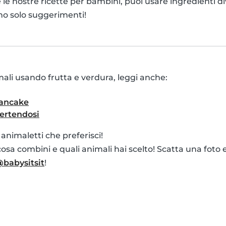
 le nostre ricette per bambini, puoi usare ingredienti di
ono solo suggerimenti!
mali usando frutta e verdura, leggi anche:
pancake
ertendosi
i animaletti che preferisci!
sa combini e quali animali hai scelto! Scatta una foto e
babysitsit
!