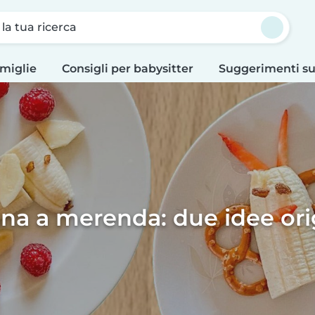
a la tua ricerca
amiglie
Consigli per babysitter
Suggerimenti su
na a merenda: due idee orig