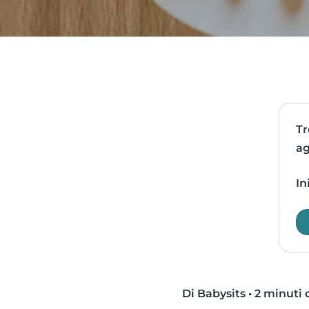
Tr
ag
In
Di Babysits
•
2 minuti d