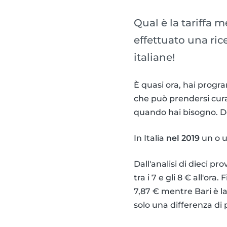
Qual è la tariffa 
effettuato una rice
italiane!
È quasi ora, hai progr
che può prendersi cura 
quando hai bisogno. Dev
In Italia
nel 2019
un o u
Dall'analisi di dieci p
tra i 7 e gli 8 € all'or
7,87 € mentre Bari è la
solo una differenza di 