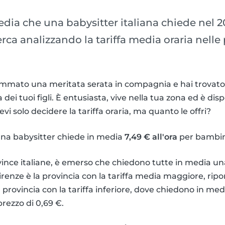
media che una babysitter italiana chiede nel
rca analizzando la tariffa media oraria nelle p
ammato una meritata serata in compagnia e hai trovato
dei tuoi figli. È entusiasta, vive nella tua zona ed è dis
i solo decidere la tariffa oraria, ma quanto le offri?
na babysitter chiede in media
7,49 € all'ora
per bambin
rovince italiane, è emerso che chiedono tutte in media u
a. Firenze è la provincia con la tariffa media maggiore, ri
 provincia con la tariffa inferiore, dove chiedono in medi
prezzo di 0,69 €.