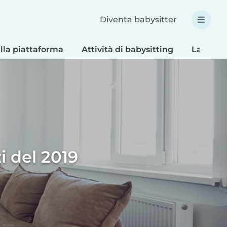
Diventa babysitter
lla piattaforma
Attività di babysitting
Lavoretti
i del 2019