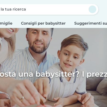
a la tua ricerca
amiglie
Consigli per babysitter
Suggerimenti su
sta una babysitter? I prezz