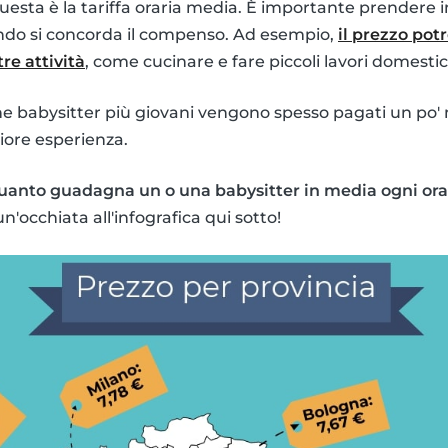
esta è la tariffa oraria media. È importante prendere 
ando si concorda il compenso. Ad esempio,
il prezzo po
re attività
, come cucinare e fare piccoli lavori domestic
che babysitter più giovani vengono spesso pagati un po'
iore esperienza.
uanto guadagna un o una babysitter in media ogni ora
n'occhiata all'infografica qui sotto!