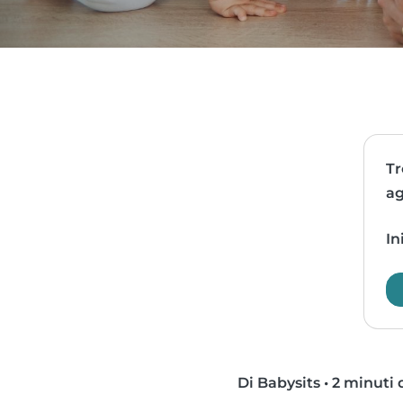
Tr
ag
In
Di Babysits
•
2 minuti d