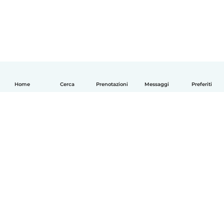
Home
Cerca
Prenotazioni
Messaggi
Preferiti
Italiano
Come funziona
Aiuto
Termini e privacy
Prezzi
Dati aziendali
Babysits per le aziende