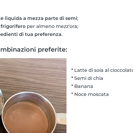
e liquida a mezza parte di semi
;
n
frigorifero
per almeno mezz'ora;
redienti di tua preferenza
.
mbinazioni preferite:
* Latte di soia al cioccolat
* Semi di chia
* Banana
* Noce moscata