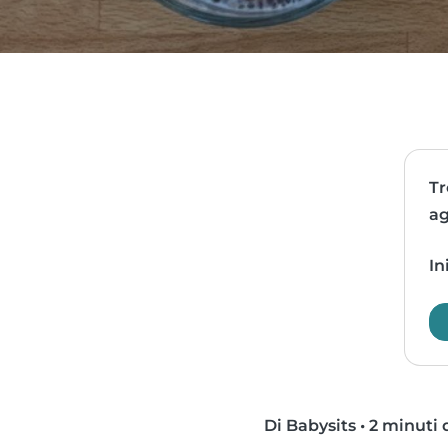
Tr
ag
In
Di Babysits
•
2 minuti d