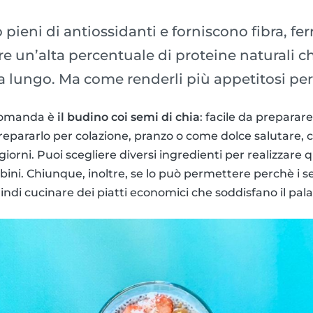
 pieni di antiossidanti e forniscono fibra, ferr
e un’alta percentuale di proteine naturali c
 a lungo. Ma come renderli più appetitosi pe
 domanda è
il budino coi semi di chia
: facile da preparare,
 prepararlo per colazione, pranzo o come dolce salutare,
iorni. Puoi scegliere diversi ingredienti per realizzare q
bini. Chiunque, inoltre, se lo può permettere perchè i s
ndi cucinare dei piatti economici che soddisfano il palat