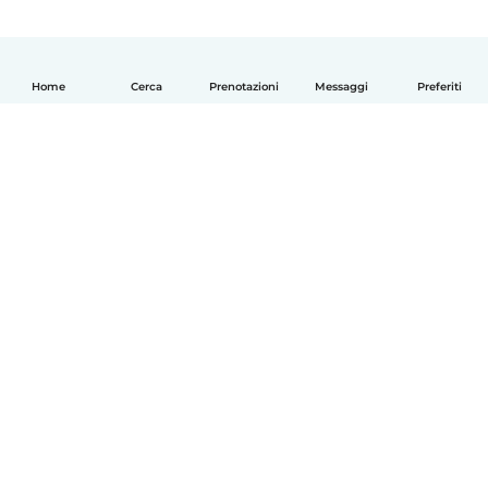
Home
Cerca
Prenotazioni
Messaggi
Preferiti
Italiano
Come funziona
Aiuto
Termini e privacy
Prezzi
Dati aziendali
Babysits per le aziende
Standard della community