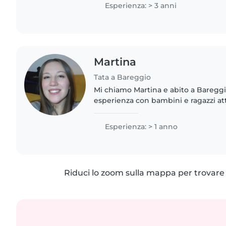
lo studio..
Esperienza: > 3 anni
Martina
Tata a Bareggio
Mi chiamo Martina e abito a Baregg
esperienza con bambini e ragazzi attr
ripetizioni e come animatrice presso 
sviluppando buone capacità..
Esperienza: > 1 anno
Riduci lo zoom sulla mappa per trovare p