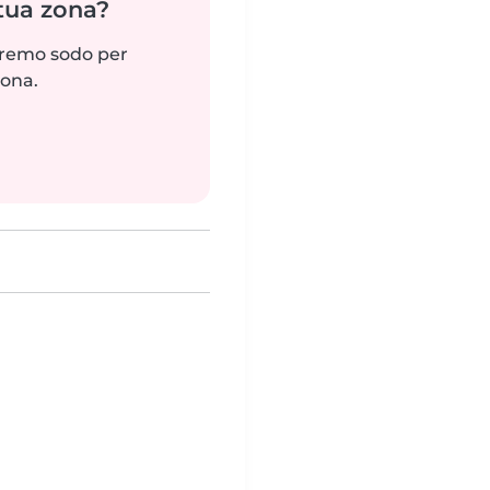
 tua zona?
reremo sodo per
zona.