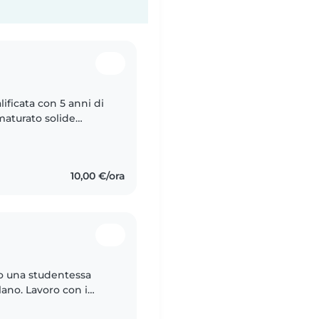
ificata con 5 anni di
 maturato solide
(nidi e scuole
10,00 €/ora
no una studentessa
ilano. Lavoro con i
mo anno ho conciliato