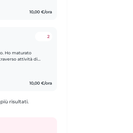
10,00 €/ora
2
io. Ho maturato
averso attività di
l'oratorio,
10,00 €/ora
iù risultati.