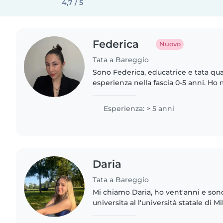
4,7 / 5
Federica
Nuovo
Tata a Bareggio
Sono Federica, educatrice e tata qual
esperienza nella fascia 0-5 anni. Ho
competenze sia in ambito scolastico 
dell'infanzia) sia..
Esperienza: > 5 anni
Daria
Tata a Bareggio
Mi chiamo Daria, ho vent'anni e so
universita al l'università statale di M
bambini da quattro anni, e nell'ulti