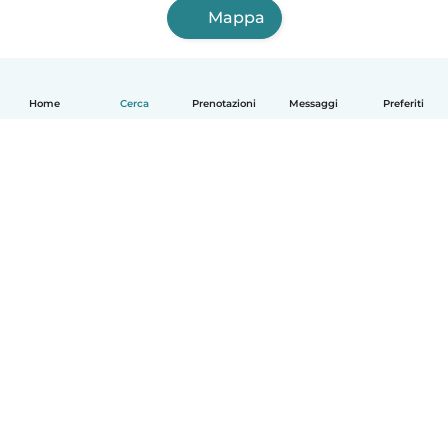
Mappa
Home
Cerca
Prenotazioni
Messaggi
Preferiti
Italiano
Come funziona
Aiuto
Termini e privacy
Prezzi
Dati aziendali
Babysits per le aziende
Standard della community