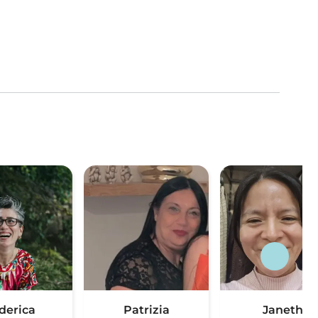
derica
Patrizia
Janeth