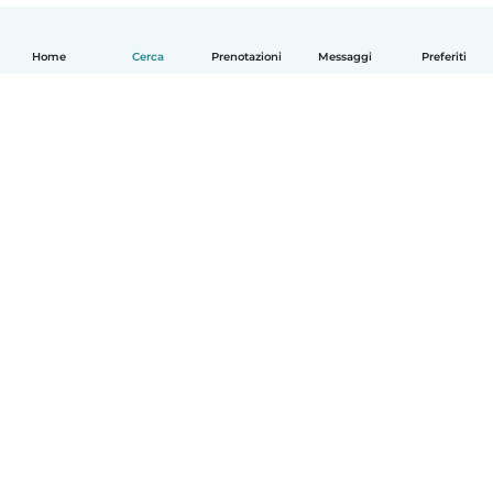
Home
Cerca
Prenotazioni
Messaggi
Preferiti
Italiano
Come funziona
Aiuto
Termini e privacy
Prezzi
Dati aziendali
Babysits per le aziende
Standard della community
© Babysits B.V.