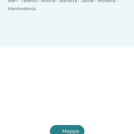
Bari
Taranto
Andria
Barletta
Lecce
Molfetta
Manfredonia
Mappa