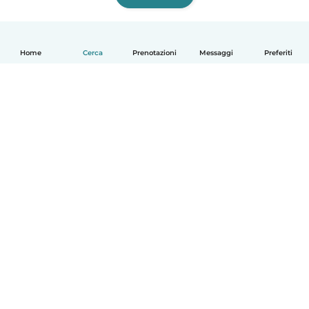
Home
Cerca
Prenotazioni
Messaggi
Preferiti
Italiano
Come funziona
Aiuto
Termini e privacy
Prezzi
Dati aziendali
Babysits per le aziende
Standard della community
© Babysits B.V.