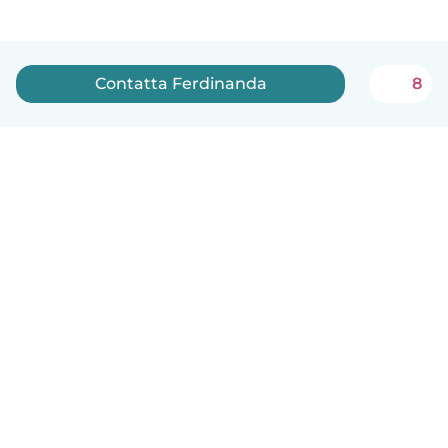
Contatta Ferdinanda
8
Italiano
Come funziona
Aiuto
Termini e privacy
Prezzi
Dati aziendali
Babysits per le aziende
Standard della community