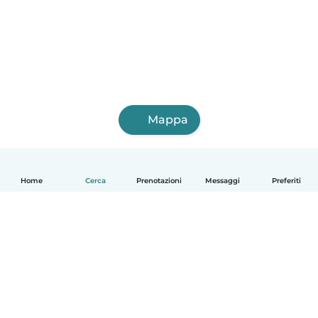
Mappa
Home
Cerca
Prenotazioni
Messaggi
Preferiti
Italiano
Come funziona
Aiuto
Termini e privacy
Prezzi