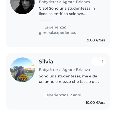
Babysitter a Agrate Brianza
Ciao! Sono una studentessa in
liceo scientifico-scienze
applicate. Sono una ragazza con
una grande passione per i
Esperienza:
bambini. Sono empatica,
general.experience.
responsabile e ho pazienza. Mi
9,00 €/ora
piace fare..
Silvia
1
Babysitter a Agrate Brianza
Sono una studentessa, ma è da
un anno e mezzo che faccio da
babysitter e aiuto compiti a due
bambine di 5 e 11 anni. Penso di
Esperienza: > 2 anni
essere una persona molto
10,00 €/ora
paziente e responsabile.