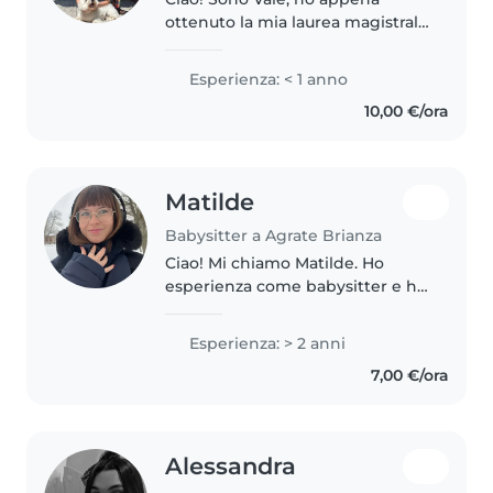
ottenuto la mia laurea magistrale
in Svezia e ora starò per un pò di
mesi qua in italia e sto cercando
Esperienza: < 1 anno
lavoro come babysitter e
10,00 €/ora
babysitter in inglese per..
Matilde
Babysitter a Agrate Brianza
Ciao! Mi chiamo Matilde. Ho
esperienza come babysitter e ho
appena concluso 6 mesi di
volontariato in Lettonia con il
Esperienza: > 2 anni
Corpo Europeo di Solidarietà
7,00 €/ora
(ESC), lavorando ogni giorno in..
Alessandra