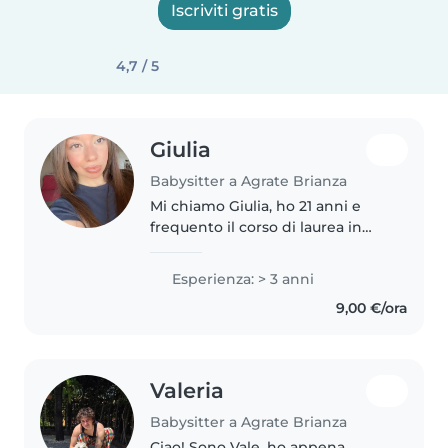
Iscriviti gratis
4,7 / 5
Giulia
Babysitter a Agrate Brianza
Mi chiamo Giulia, ho 21 anni e
frequento il corso di laurea in
Comunicazione, Media e
Pubblicità presso l'Università
Esperienza: > 3 anni
IULM di Milano. Mi è sempre
9,00 €/ora
piaciuto stare a contatto con i
bambini..
Valeria
Babysitter a Agrate Brianza
Ciao! Sono Vale, ho appena