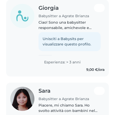
Giorgia
Babysitter a Agrate Brianza
Ciao! Sono una babysitter
responsabile, amichevole e
paziente con 3 anni di
esperienza nella cura di neonati
Unisciti a Babysits per
e bambini piccoli. Mi occupo
visualizzare questo profilo.
volentieri di bambini con bisogni
speciali...
Esperienza: > 3 anni
9,00 €/ora
Sara
Babysitter a Agrate Brianza
Piacere, mi chiamo Sara. Ho
svolto attività con bambini nel