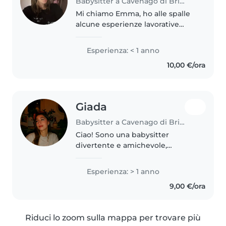
Babysitter a Cavenago di Brianza
Mi chiamo Emma, ho alle spalle
alcune esperienze lavorative
nella ristorazione che mi hanno
insegnato a gestire ritmi intensi
Esperienza: < 1 anno
e a relazionarmi con il pubblico.
10,00 €/ora
Grazie ai progetti di..
Giada
Babysitter a Cavenago di Brianza
Ciao! Sono una babysitter
divertente e amichevole,
diplomata in accoglienza
turistica. Ho un anno di
Esperienza: > 1 anno
esperienza con bambini della
9,00 €/ora
scuola primaria e adolescenti.
Parlo inglese e italiano...
Riduci lo zoom sulla mappa per trovare più