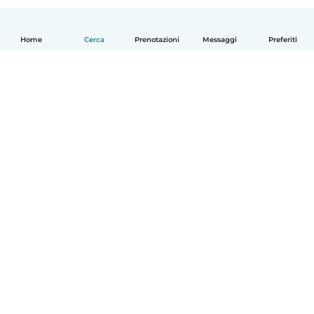
Home
Cerca
Prenotazioni
Messaggi
Preferiti
Italiano
Come funziona
Aiuto
Termini e privacy
Prezzi
Dati aziendali
Babysits per le aziende
Standard della community
© Babysits B.V.