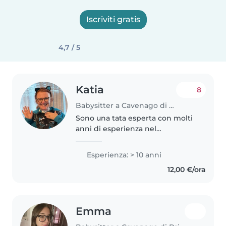
Iscriviti gratis
4,7 / 5
Katia
8
Babysitter a Cavenago di Brianza
Sono una tata esperta con molti
anni di esperienza nel
prendermi cura dei bambini.
Adoro i bambini e mi piace
Esperienza: > 10 anni
coinvolgerli in attività creative
12,00 €/ora
come il disegno, la lettura, i
lavoretti..
Emma