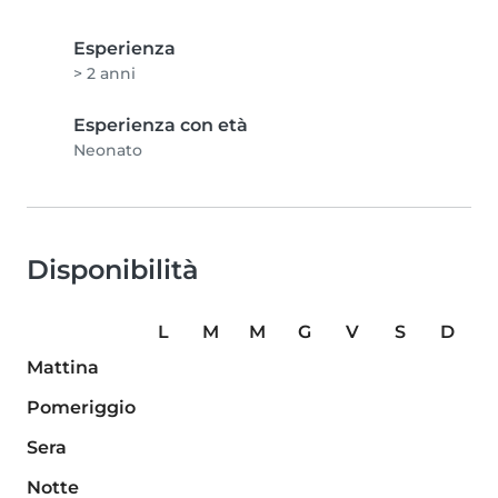
Esperienza
> 2 anni
Esperienza con età
Neonato
Disponibilità
L
M
M
G
V
S
D
Mattina
Pomeriggio
Sera
Notte