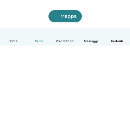
Mappa
Home
Cerca
Prenotazioni
Messaggi
Preferiti
Italiano
Come funziona
Aiuto
Termini e privacy
Prezzi
Dati aziendali
Babysits per le aziende
Standard della community