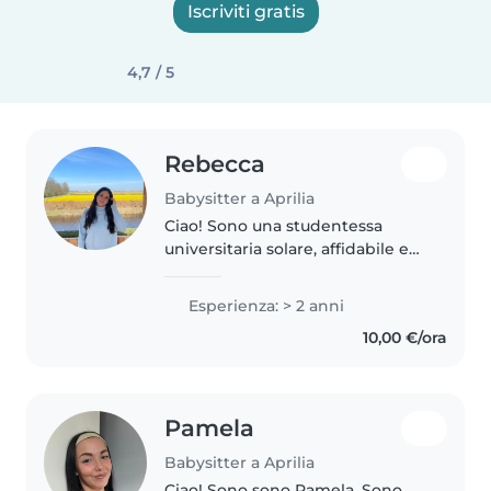
Iscriviti gratis
4,7 / 5
Rebecca
Babysitter a Aprilia
Ciao! Sono una studentessa
universitaria solare, affidabile e
con una naturale predisposizione
alla cura dei più piccoli. Essere
Esperienza: > 2 anni
una sorella maggiore mi ha
10,00 €/ora
insegnato fin da subito..
Pamela
Babysitter a Aprilia
Ciao! Sono sono Pamela. Sono