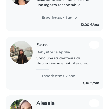
una ragazza responsabile,
creativa e empatica, con una
forte passione per i bambini. Ho
Esperienza: < 1 anno
esperienza con bambini in età
12,00 €/ora
prescolare e scolare, e mi piace..
Sara
Babysitter a Aprilia
Sono una studentessa di
Neuroscienze e riabilitazione
psicologica (laurea magistrale) e
ho trascorso 4 anni a Londra per
Esperienza: > 2 anni
lavoro e studio, quindi parlo
9,00 €/ora
inglese fluentemente. Adoro la..
Alessia