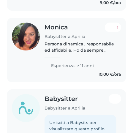
9,00 €/ora
Monica
1
Babysitter a Aprilia
Persona dinamica , responsabile
ed affidabile. Ho da sempre
lavorato con i bambini. Ho due
figlie di 19 e 16 anni. Ho diploma
Esperienza: > 11 anni
maestra. Sono disponibile per
10,00 €/ora
giorni fissi o anche a..
Babysitter
Babysitter a Aprilia
Unisciti a Babysits per
visualizzare questo profilo.