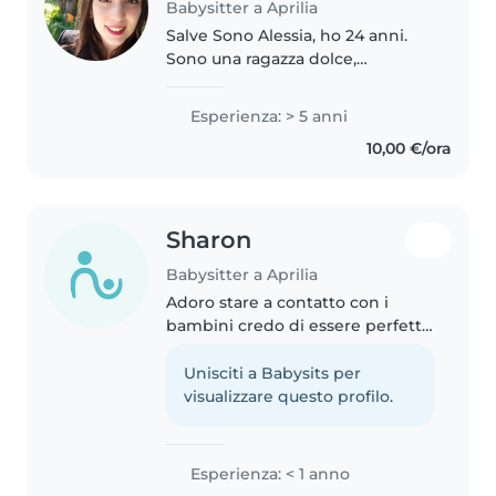
Babysitter a Aprilia
Salve Sono Alessia, ho 24 anni.
Sono una ragazza dolce,
responsabile, che ama veder
crescere i bambini. Nonostante
Esperienza: > 5 anni
gli altri lavori che ho svolto, i
10,00 €/ora
bambini hanno avuto la priorità...
Sharon
Babysitter a Aprilia
Adoro stare a contatto con i
bambini credo di essere perfetta
per prendersi cura dei vostri
bambini. Ho esperienza con
Unisciti a Babysits per
bambini di diverse età e mi
visualizzare questo profilo.
piace disegnare, leggere e fare
lavoretti...
Esperienza: < 1 anno