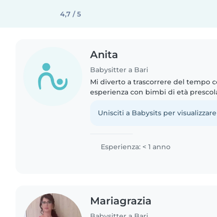
4,7 / 5
Anita
Babysitter a Bari
Mi diverto a trascorrere del tempo co
esperienza con bimbi di età prescol
disegnare, musica e realizzare lavore
familiarità..
Unisciti a Babysits per visualizzare
Esperienza: < 1 anno
Mariagrazia
Babysitter a Bari