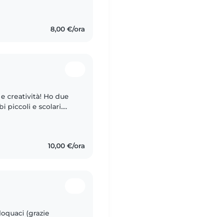
8,00 €/ora
 e creatività! Ho due
 piccoli e scolari.
a musica, aiuto
10,00 €/ora
loquaci (grazie