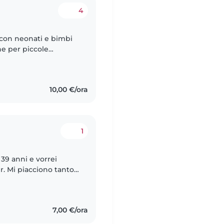
4
 con neonati e bimbi
he per piccole
cucinare, stirare. Sono
10,00 €/ora
1
39 anni e vorrei
. Mi piacciono tanto i
 subito nella zona di
7,00 €/ora