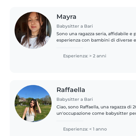
Mayra
Babysitter a Bari
Sono una ragazza seria, affidabile e 
esperienza con bambini di diverse et
ambito familiare sia grazie al mio per
che mi ha permesso..
Esperienza: > 2 anni
Raffaella
Babysitter a Bari
Ciao, sono Raffaella, una ragazza di 
un'occupazione come babysitter per
Ho avuto già esperienza con bambini
scuole. Adoro i bambini..
Esperienza: < 1 anno