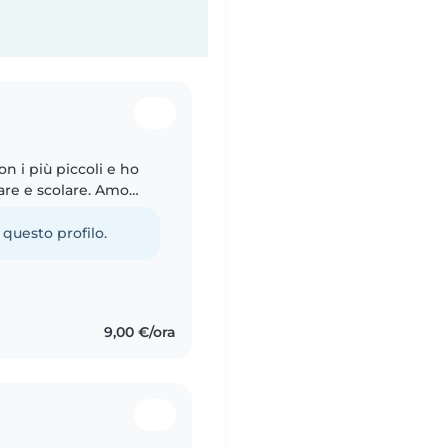
n i più piccoli e ho
are e scolare. Amo
tti divertenti. Ho
 questo profilo.
9,00 €/ora