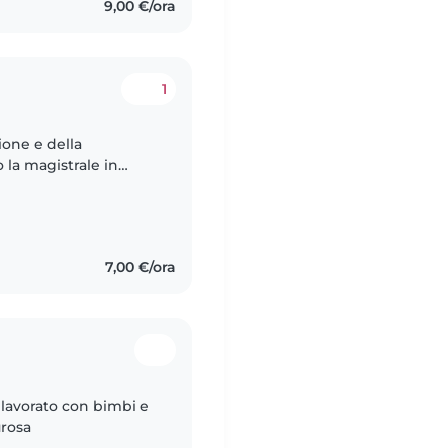
9,00 €/ora
1
ione e della
la magistrale in
ini in cooperative
7,00 €/ora
avorato con bimbi e
urosa