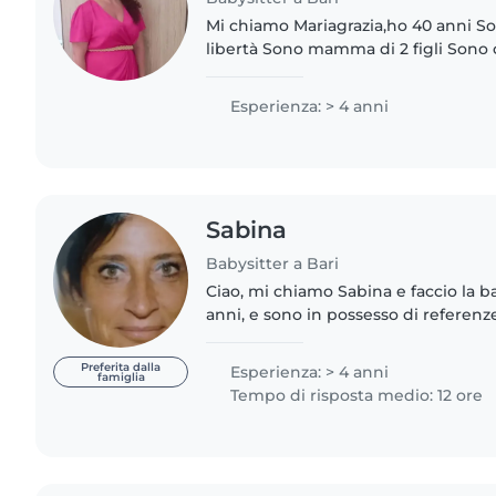
Mi chiamo Mariagrazia,ho 40 anni So
libertà Sono mamma di 2 figli Sono
attenta, amichevole, socievole ecc...
tutte le mattine..
Esperienza: > 4 anni
Sabina
Babysitter a Bari
Ciao, mi chiamo Sabina e faccio la ba
anni, e sono in possesso di referenz
bambini dai quattro mesi ai dodici a
raggiungo..
Preferita dalla
Esperienza: > 4 anni
famiglia
Tempo di risposta medio: 12 ore