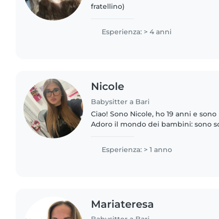
fratellino)
Esperienza: > 4 anni
Nicole
Babysitter a Bari
Ciao! Sono Nicole, ho 19 anni e sono
Adoro il mondo dei bambini: sono so
e molto paziente. Ho già avuto mod
dei miei nipotini..
Esperienza: > 1 anno
Mariateresa