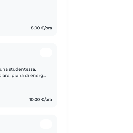
8,00 €/ora
 una studentessa.
lare, piena di energia
o di prendermi cura
10,00 €/ora