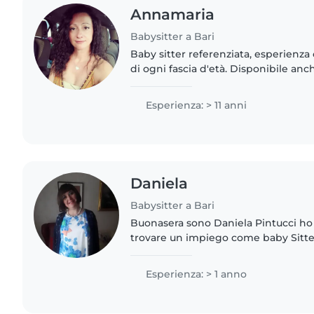
Annamaria
Babysitter a Bari
Baby sitter referenziata, esperienza
di ogni fascia d'età. Disponibile anc
faccende domestiche, fare la spesa, 
anche mamma..
Esperienza: > 11 anni
Daniela
Babysitter a Bari
Buonasera sono Daniela Pintucci ho 
trovare un impiego come baby Sitter
bambini, sono disponibile ad iniziare
Bari. Cerco..
Esperienza: > 1 anno