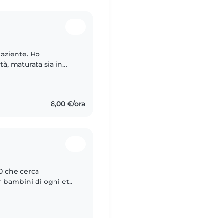
paziente. Ho
à, maturata sia in
corso di studi liceale,
8,00 €/ora
20 che cerca
 bambini di ogni età.
 di diverse età nelle