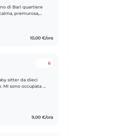
no di Bari quartiere
 calma, premurosa,
 Sono disponibile
10,00 €/ora
6
by sitter da dieci
e. Mi sono occupata di
nni. Abito in centro e
9,00 €/ora