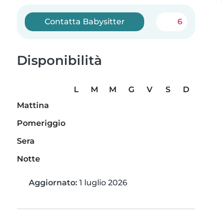
Contatta Babysitter
6
Disponibilità
L
M
M
G
V
S
D
Mattina
Pomeriggio
Sera
Notte
Aggiornato:
1 luglio 2026