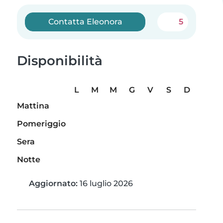
Contatta Eleonora
5
Disponibilità
L
M
M
G
V
S
D
Mattina
Pomeriggio
Sera
Notte
Aggiornato:
16 luglio 2026