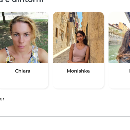
Chiara
Monishka
er