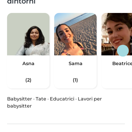
dintorni
Asna
Sama
Beatric
(2)
(1)
Babysitter
·
Tate
·
Educatrici
·
Lavori per
babysitter