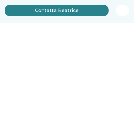
Contatta Beatrice
Italiano
Come funziona
Aiuto
Termini e privacy
Prezzi
Dati aziendali
Babysits per le aziende
Standard della community