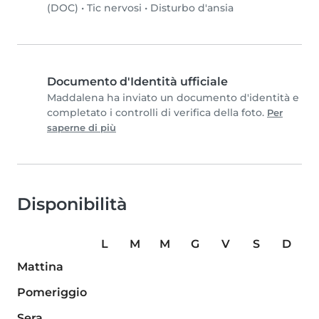
(DOC)
•
Tic nervosi
•
Disturbo d'ansia
Documento d'Identità ufficiale
Maddalena ha inviato un documento d'identità e
completato i controlli di verifica della foto.
Per
saperne di più
Disponibilità
L
M
M
G
V
S
D
Mattina
Pomeriggio
Sera