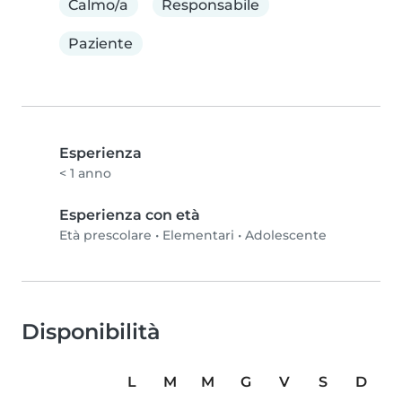
Calmo/a
Responsabile
Paziente
Esperienza
< 1 anno
Esperienza con età
Età prescolare
•
Elementari
•
Adolescente
Disponibilità
L
M
M
G
V
S
D