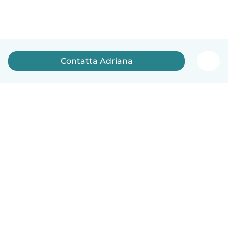
Contatta Adriana
Italiano
Come funziona
Aiuto
Termini e privacy
Prezzi
Dati aziendali
Babysits per le aziende
Standard della community